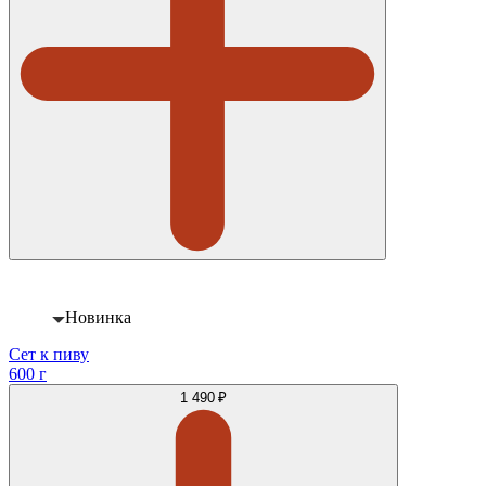
Новинка
Сет к пиву
600 г
1 490 ₽