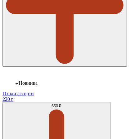
Новинка
Пхали ассорти
220 г
650 ₽