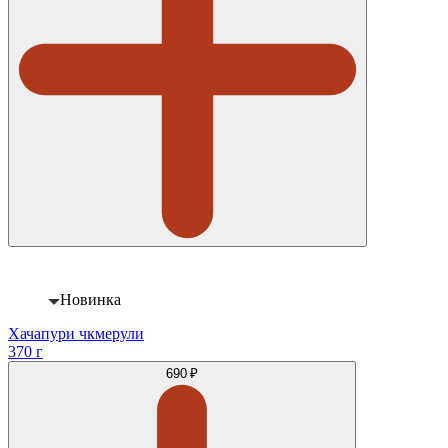
Новинка
Хачапури чкмерули
370 г
690 ₽