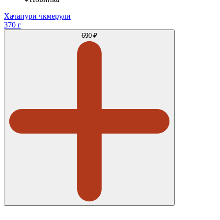
Хачапури чкмерули
370 г
690 ₽