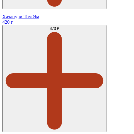
Хачапури Том Ям
420 г
870 ₽